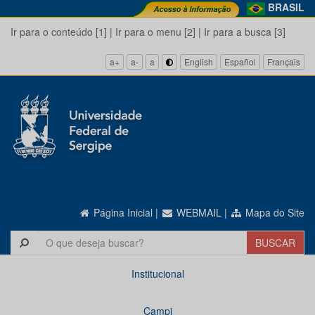
BRASIL
Ir para o conteúdo [1]
|
Ir para o menu [2]
|
Ir para a busca [3]
a+
a-
a
English
Español
Français
Página Inicial
|
WEBMAIL
|
Mapa do Site
Institucional
Campi