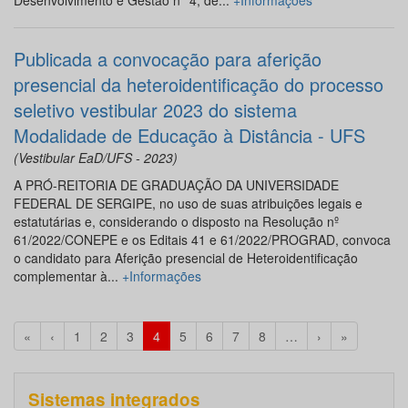
Desenvolvimento e Gestão n° 4, de...
+Informações
Publicada a convocação para aferição
presencial da heteroidentificação do processo
seletivo vestibular 2023 do sistema
Modalidade de Educação à Distância - UFS
(Vestibular EaD/UFS - 2023)
A PRÓ-REITORIA DE GRADUAÇÃO DA UNIVERSIDADE
FEDERAL DE SERGIPE, no uso de suas atribuições legais e
estatutárias e, considerando o disposto na Resolução nº
61/2022/CONEPE e os Editais 41 e 61/2022/PROGRAD, convoca
o candidato para Aferição presencial de Heteroidentificação
complementar à...
+Informações
«
‹
1
2
3
4
5
6
7
8
…
›
»
Sistemas integrados