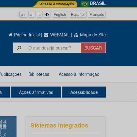
BRASIL
a+
a-
a
English
Español
Français
Página Inicial
|
WEBMAIL
|
Mapa do Site
Publicações
Bibliotecas
Acesso à informação
a
Ações afirmativas
Acessibilidade
Sistemas integrados