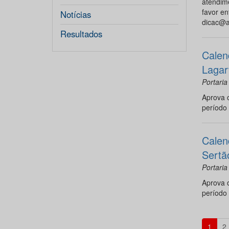
atendime
favor en
Notícias
dicac@a
Resultados
Calen
Lagar
Portaria
Aprova 
período 
Calen
Sertã
Portaria
Aprova 
período 
1
2