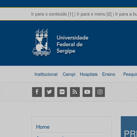
Ir para o conteúdo [1]
|
Ir para o menu [2]
|
Ir para a b
Institucional
Campi
Hospitais
Ensino
Pesqui
Facebook
Twitter
Flickr
RSS
Youtube
Instagram
Home
PR