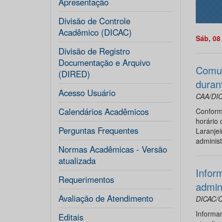
Apresentação
Divisão de Controle
Acadêmico (DICAC)
Sáb, 08
Divisão de Registro
Documentação e Arquivo
Comun
(DIRED)
duran
Acesso Usuário
CAA/DI
Calendários Acadêmicos
Conforme
horário 
Perguntas Frequentes
Laranje
administ
Normas Acadêmicas - Versão
atualizada
Infor
Requerimentos
admin
Avaliação de Atendimento
DICAC/
Informam
Editais