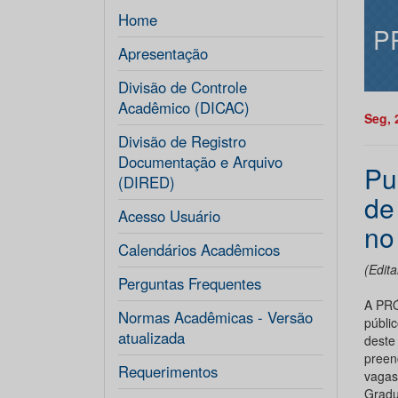
Home
P
Apresentação
Divisão de Controle
Acadêmico (DICAC)
Seg, 
Divisão de Registro
Documentação e Arquivo
Pu
(DIRED)
de
Acesso Usuário
no
Calendários Acadêmicos
(Edit
Perguntas Frequentes
A PR
Normas Acadêmicas - Versão
públi
atualizada
dest
preen
Requerimentos
vagas
Gradua