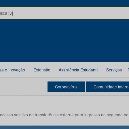
usca [3]
sa e Inovação
Extensão
Assistência Estudantil
Serviços
Coronavírus
Comunidade intern
rocesso seletivo de transferência externa para ingresso no segundo pe