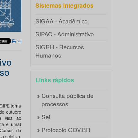
Sistemas integrados
SIGAA - Acadêmico
SIPAC - Administrativo
SIGRH - Recursos
Humanos
ivo
sso
Links rápidos
Consulta pública de
processos
IPE torna
de outubro
Sei
e visa ao
nta e uma)
Protocolo GOV.BR
 Cursos da
o seletivo.