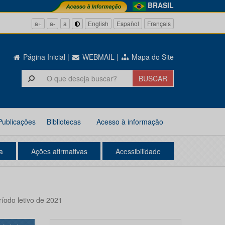
BRASIL
a+
a-
a
English
Español
Français
Página Inicial
|
WEBMAIL
|
Mapa do Site
Publicações
Bibliotecas
Acesso à informação
a
Ações afirmativas
Acessibilidade
ríodo letivo de 2021