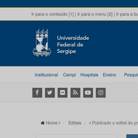
Ir para o conteúdo [1]
|
Ir para o menu [2]
|
Ir para a b
Institucional
Campi
Hospitais
Ensino
Pesqui
Facebook
Twitter
Flickr
RSS
Youtube
Instagram
Home
Editais
Publicado o edital do p